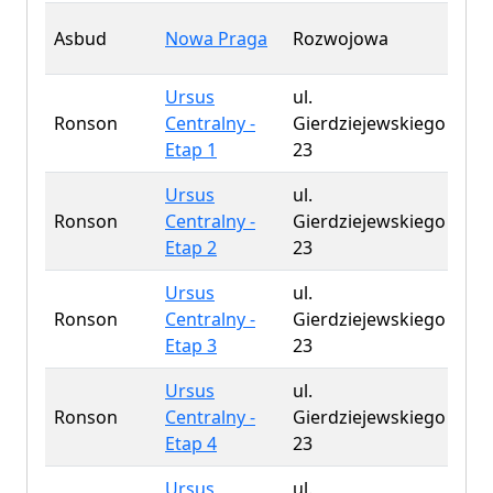
Ursus Centralny - Etap 5
0 wolnych
Asbud
Nowa Praga
Rozwojowa
288
ul. Gierdziejewskiego 23
Ursus
ul.
Ursus Centralny - Etap 6
0 wolnych
Ronson
Centralny -
Gierdziejewskiego
389
ul. Gierdziejewskiego 23
Etap 1
23
Ursus
ul.
Ronson
Centralny -
Gierdziejewskiego
304
Etap 2
23
Ursus
ul.
Ronson
Centralny -
Gierdziejewskiego
223
Etap 3
23
Ursus
ul.
Ronson
Centralny -
Gierdziejewskiego
547
Etap 4
23
Ursus
ul.