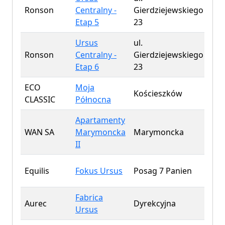
Ronson
Centralny -
Gierdziejewskiego
533
Etap 5
23
Ursus
ul.
Ronson
Centralny -
Gierdziejewskiego
40
Etap 6
23
ECO
Moja
Kościeszków
258
CLASSIC
Północna
Apartamenty
WAN SA
Marymoncka
Marymoncka
47
II
Equilis
Fokus Ursus
Posag 7 Panien
291
Fabrica
Aurec
Dyrekcyjna
537
Ursus