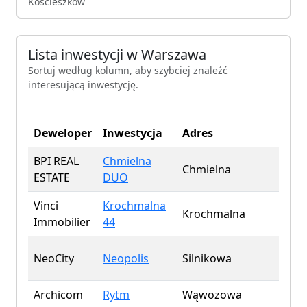
Kościeszków
Neopolis
0 wolnych
Silnikowa
Lista inwestycji w Warszawa
Nowa Praga
Sortuj według kolumn, aby szybciej znaleźć
0 wolnych
interesującą inwestycję.
Rozwojowa
Rytm
0 wolnych
Wąwozowa
Deweloper
Inwestycja
Adres
Mi
Ursus Centralny - Etap 1
0 wolnych
BPI REAL
Chmielna
Chmielna
291
ul. Gierdziejewskiego 23
ESTATE
DUO
Ursus Centralny - Etap 2
0 wolnych
Vinci
Krochmalna
Krochmalna
57
ul. Gierdziejewskiego 23
Immobilier
44
Ursus Centralny - Etap 3
0 wolnych
ul. Gierdziejewskiego 23
NeoCity
Neopolis
Silnikowa
956
Ursus Centralny - Etap 4
0 wolnych
Archicom
Rytm
Wąwozowa
0
ul. Gierdziejewskiego 23