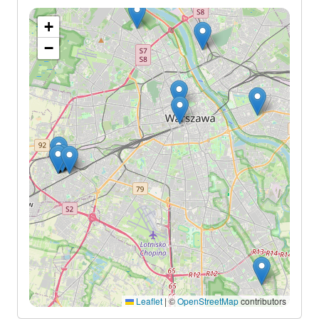
+
−
Leaflet
|
©
OpenStreetMap
contributors