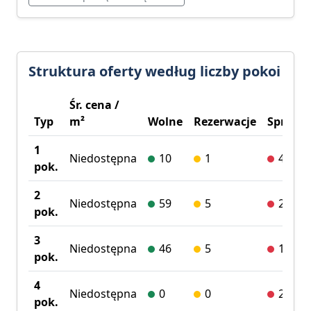
Struktura oferty według liczby pokoi
Śr. cena /
Typ
m²
Wolne
Rezerwacje
Sprzed
1
Niedostępna
10
1
40
pok.
2
Niedostępna
59
5
239
pok.
3
Niedostępna
46
5
110
pok.
4
Niedostępna
0
0
20
pok.