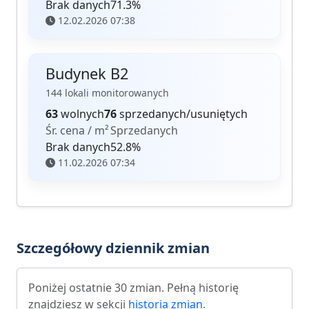
Brak danych
71.3%
12.02.2026 07:38
Budynek B2
144 lokali monitorowanych
63
wolnych
76
sprzedanych/usuniętych
Śr. cena / m²
Sprzedanych
Brak danych
52.8%
11.02.2026 07:34
Szczegółowy dziennik zmian
Poniżej ostatnie 30 zmian. Pełną historię
znajdziesz w sekcji
historia zmian
.