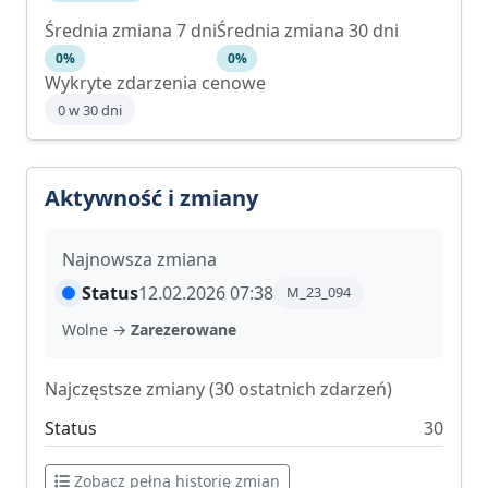
Średnia zmiana 7 dni
Średnia zmiana 30 dni
0%
0%
Wykryte zdarzenia cenowe
0 w 30 dni
Aktywność i zmiany
Najnowsza zmiana
Status
12.02.2026 07:38
M_23_094
Wolne →
Zarezerowane
Najczęstsze zmiany (30 ostatnich zdarzeń)
Status
30
Zobacz pełną historię zmian