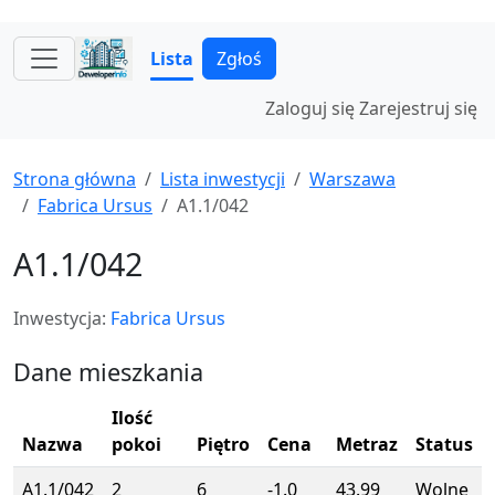
Lista
Zgłoś
Zaloguj się
Zarejestruj się
Strona główna
Lista inwestycji
Warszawa
Fabrica Ursus
A1.1/042
A1.1/042
Inwestycja:
Fabrica Ursus
Dane mieszkania
Ilość
Nazwa
pokoi
Piętro
Cena
Metraz
Status
A1.1/042
2
6
-1.0
43.99
Wolne