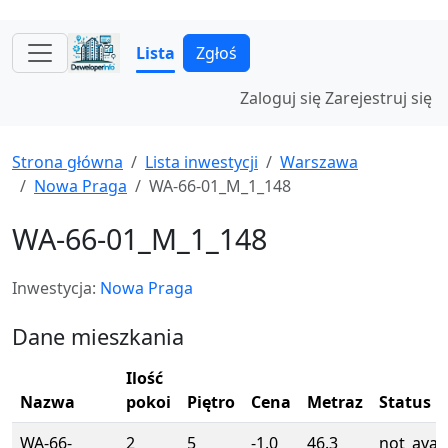
Lista
Zgłoś
Zaloguj się
Zarejestruj się
Strona główna
Lista inwestycji
Warszawa
Nowa Praga
WA-66-01_M_1_148
WA-66-01_M_1_148
Inwestycja:
Nowa Praga
Dane mieszkania
Ilość
Nazwa
pokoi
Piętro
Cena
Metraz
Status
WA-66-
2
5
-1.0
46.3
not_avail