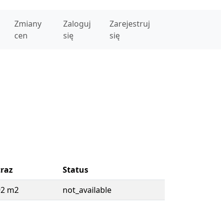
Zmiany
Zaloguj
Zarejestruj
cen
się
się
raz
Status
92 m2
not_available