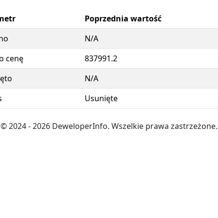
metr
Poprzednia wartość
no
N/A
o cenę
837991.2
ęto
N/A
s
Usunięte
© 2024
- 2026
DeweloperInfo. Wszelkie prawa zastrzeżone.