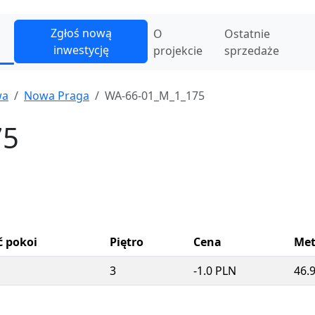
Zgłoś nową
O
Ostatnie
inwestycję
projekcie
sprzedaże
wa
Nowa Praga
WA-66-01_M_1_175
75
ć pokoi
Piętro
Cena
Met
3
-1.0 PLN
46.