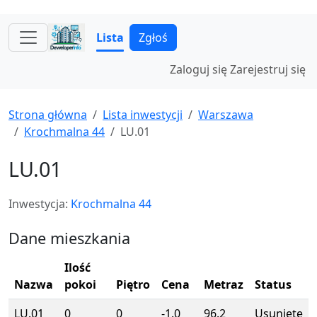
Lista
Zgłoś
Zaloguj się
Zarejestruj się
Strona główna
Lista inwestycji
Warszawa
Krochmalna 44
LU.01
LU.01
Inwestycja:
Krochmalna 44
Dane mieszkania
Ilość
Nazwa
pokoi
Piętro
Cena
Metraz
Status
LU.01
0
0
-1.0
96.2
Usunięte