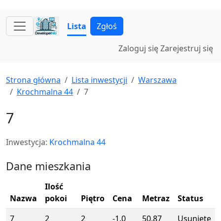
Lista
Zgłoś
Zaloguj się
Zarejestruj się
Strona główna
Lista inwestycji
Warszawa
Krochmalna 44
7
7
Inwestycja:
Krochmalna 44
Dane mieszkania
Ilość
Nazwa
pokoi
Piętro
Cena
Metraz
Status
7
2
2
-1.0
50.87
Usunięte