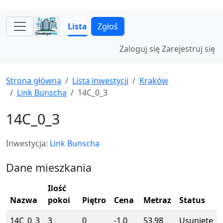
Lista
Zgłoś
Zaloguj się
Zarejestruj się
Strona główna
Lista inwestycji
Kraków
Link Bunscha
14C_0_3
14C_0_3
Inwestycja:
Link Bunscha
Dane mieszkania
Ilość
Nazwa
pokoi
Piętro
Cena
Metraz
Status
14C_0_3
3
0
-1.0
53.98
Usunięte