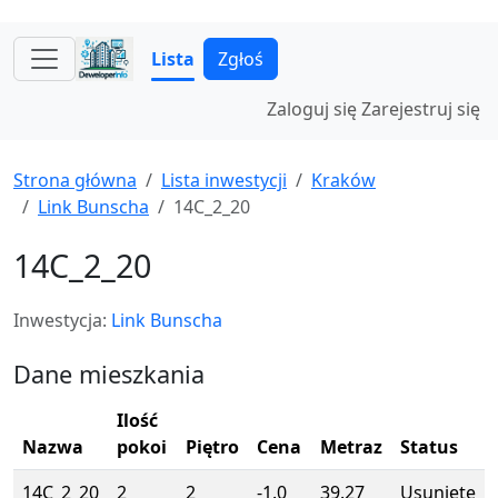
Lista
Zgłoś
Zaloguj się
Zarejestruj się
Strona główna
Lista inwestycji
Kraków
Link Bunscha
14C_2_20
14C_2_20
Inwestycja:
Link Bunscha
Dane mieszkania
Ilość
Nazwa
pokoi
Piętro
Cena
Metraz
Status
14C_2_20
2
2
-1.0
39.27
Usunięte