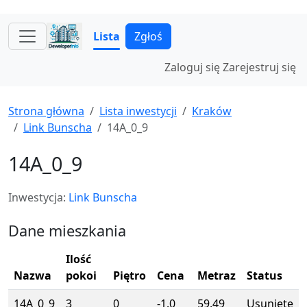
Lista
Zgłoś
Zaloguj się
Zarejestruj się
Strona główna
Lista inwestycji
Kraków
Link Bunscha
14A_0_9
14A_0_9
Inwestycja:
Link Bunscha
Dane mieszkania
Ilość
Nazwa
pokoi
Piętro
Cena
Metraz
Status
14A_0_9
3
0
-1.0
59.49
Usunięte