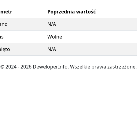
ametr
Poprzednia wartość
ano
N/A
us
Wolne
ięto
N/A
© 2024
- 2026
DeweloperInfo. Wszelkie prawa zastrzeżone.