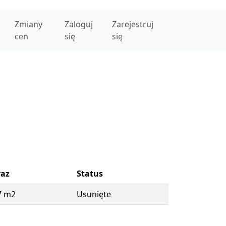
Zmiany
Zaloguj
Zarejestruj
cen
się
się
raz
Status
7 m2
Usunięte