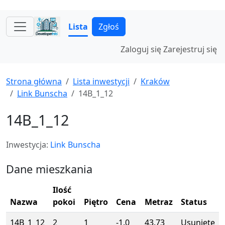
Lista
Zgłoś
Zaloguj się
Zarejestruj się
Strona główna
Lista inwestycji
Kraków
Link Bunscha
14B_1_12
14B_1_12
Inwestycja:
Link Bunscha
Dane mieszkania
Ilość
Nazwa
pokoi
Piętro
Cena
Metraz
Status
14B_1_12
2
1
-1.0
43.73
Usunięte