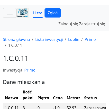
Lista
Zgłoś
Zaloguj się
Zarejestruj się
Strona główna
Lista inwestycji
Lublin
Primo
1.C.0.11
1.C.0.11
Inwestycja:
Primo
Dane mieszkania
Ilość
Nazwa
pokoi
Piętro
Cena
Metraz
Status
1.C.0.11
3
0
-1.0
52.93
Zarezerowan