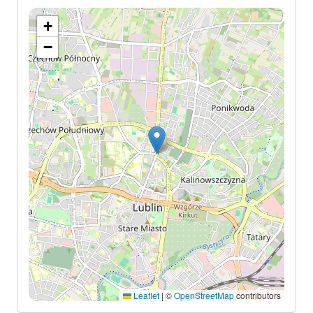
+
−
Leaflet
|
©
OpenStreetMap
contributors