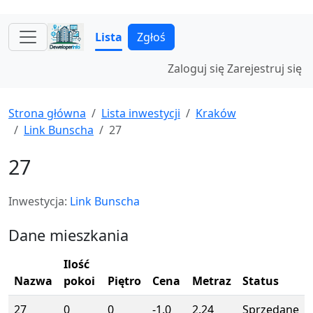
Lista
Zgłoś
Zaloguj się
Zarejestruj się
Strona główna
Lista inwestycji
Kraków
Link Bunscha
27
27
Inwestycja:
Link Bunscha
Dane mieszkania
Ilość
Nazwa
pokoi
Piętro
Cena
Metraz
Status
27
0
0
-1.0
2.24
Sprzedane