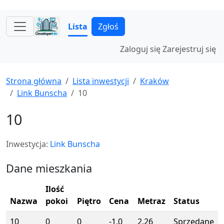
Lista
Zgłoś
Zaloguj się
Zarejestruj się
Strona główna
Lista inwestycji
Kraków
Link Bunscha
10
10
Inwestycja:
Link Bunscha
Dane mieszkania
Ilość
Nazwa
pokoi
Piętro
Cena
Metraz
Status
10
0
0
-1.0
2.26
Sprzedane