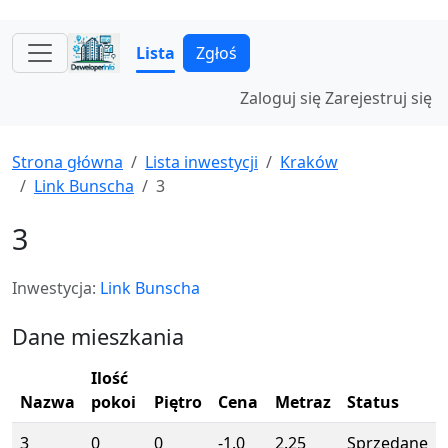
Lista
Zgłoś
Zaloguj się
Zarejestruj się
Strona główna
Lista inwestycji
Kraków
Link Bunscha
3
3
Inwestycja:
Link Bunscha
Dane mieszkania
Ilość
Nazwa
pokoi
Piętro
Cena
Metraz
Status
3
0
0
-1.0
2.25
Sprzedane