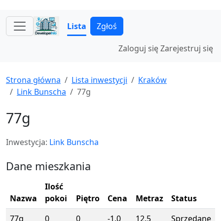
Lista
Zgłoś
Zaloguj się
Zarejestruj się
Strona główna
Lista inwestycji
Kraków
Link Bunscha
77g
77g
Inwestycja:
Link Bunscha
Dane mieszkania
Ilość
Nazwa
pokoi
Piętro
Cena
Metraz
Status
77g
0
0
-1.0
12.5
Sprzedane