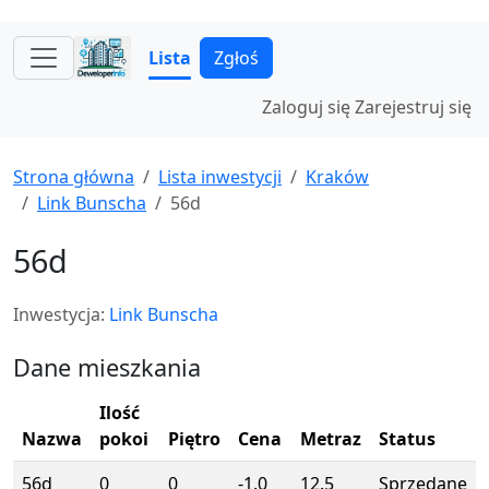
Lista
Zgłoś
Zaloguj się
Zarejestruj się
Strona główna
Lista inwestycji
Kraków
Link Bunscha
56d
56d
Inwestycja:
Link Bunscha
Dane mieszkania
Ilość
Nazwa
pokoi
Piętro
Cena
Metraz
Status
56d
0
0
-1.0
12.5
Sprzedane