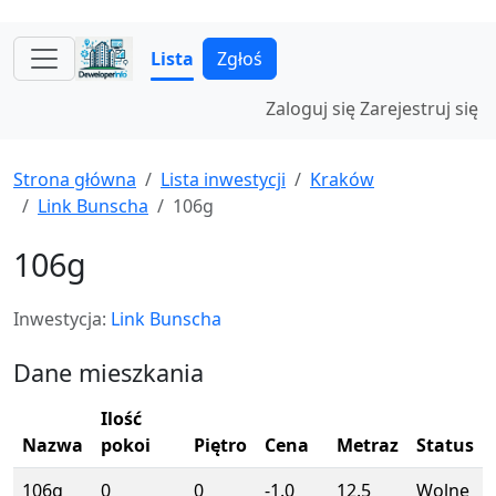
Lista
Zgłoś
Zaloguj się
Zarejestruj się
Strona główna
Lista inwestycji
Kraków
Link Bunscha
106g
106g
Inwestycja:
Link Bunscha
Dane mieszkania
Ilość
Nazwa
pokoi
Piętro
Cena
Metraz
Status
106g
0
0
-1.0
12.5
Wolne