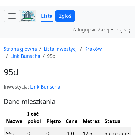
Lista
Zgłoś
Zaloguj się
Zarejestruj się
Strona główna
Lista inwestycji
Kraków
Link Bunscha
95d
95d
Inwestycja:
Link Bunscha
Dane mieszkania
Ilość
Nazwa
pokoi
Piętro
Cena
Metraz
Status
95d
0
0
-1.0
12.5
Sprzedane