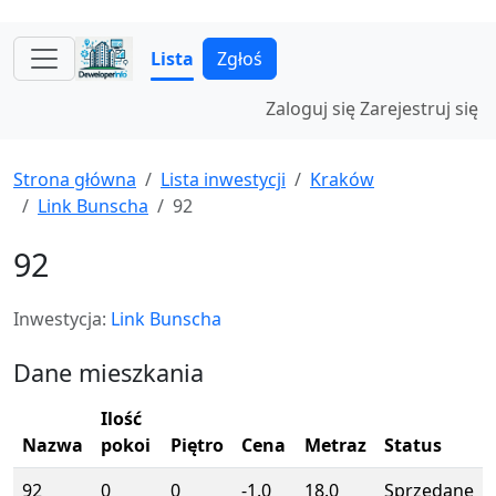
Lista
Zgłoś
Zaloguj się
Zarejestruj się
Strona główna
Lista inwestycji
Kraków
Link Bunscha
92
92
Inwestycja:
Link Bunscha
Dane mieszkania
Ilość
Nazwa
pokoi
Piętro
Cena
Metraz
Status
92
0
0
-1.0
18.0
Sprzedane