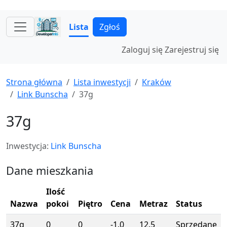
Lista
Zgłoś
Zaloguj się
Zarejestruj się
Strona główna
Lista inwestycji
Kraków
Link Bunscha
37g
37g
Inwestycja:
Link Bunscha
Dane mieszkania
Ilość
Nazwa
pokoi
Piętro
Cena
Metraz
Status
37g
0
0
-1.0
12.5
Sprzedane