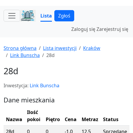
Lista
Zgłoś
Zaloguj się
Zarejestruj się
Strona główna
Lista inwestycji
Kraków
Link Bunscha
28d
28d
Inwestycja:
Link Bunscha
Dane mieszkania
Ilość
Nazwa
pokoi
Piętro
Cena
Metraz
Status
28d
0
0
-1.0
12.5
Sprzedane