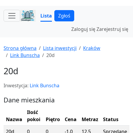
Lista
Zgłoś
Zaloguj się
Zarejestruj się
Strona główna
Lista inwestycji
Kraków
Link Bunscha
20d
20d
Inwestycja:
Link Bunscha
Dane mieszkania
Ilość
Nazwa
pokoi
Piętro
Cena
Metraz
Status
20d
0
0
-1.0
12.5
Sprzedane