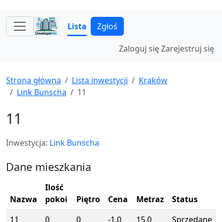
Lista
Zgłoś
Zaloguj się
Zarejestruj się
Strona główna
Lista inwestycji
Kraków
Link Bunscha
11
11
Inwestycja:
Link Bunscha
Dane mieszkania
Ilość
Nazwa
pokoi
Piętro
Cena
Metraz
Status
11
0
0
-1.0
15.0
Sprzedane