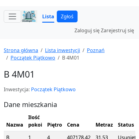
Lista
Zgłoś
Zaloguj się
Zarejestruj się
Strona główna
Lista inwestycji
Poznań
Początek Piątkowo
B 4M01
B 4M01
Inwestycja:
Początek Piątkowo
Dane mieszkania
Ilość
Nazwa
pokoi
Piętro
Cena
Metraz
Status
B
1
4
407178.42
31.53
Usunięte