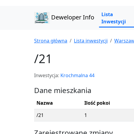
Lista
Deweloper Info
Inwestycji
Strona główna
Lista inwestycji
Warsza
/21
Inwestycja:
Krochmalna 44
Dane mieszkania
Nazwa
Ilość pokoi
/21
1
Zarejestrowane zmiany