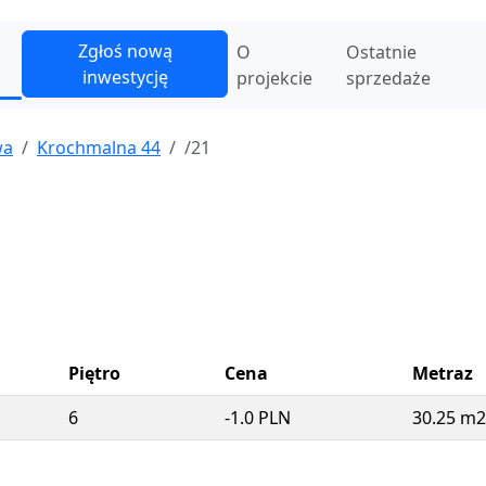
Zgłoś nową
O
Ostatnie
inwestycję
projekcie
sprzedaże
wa
Krochmalna 44
/21
Piętro
Cena
Metraz
6
-1.0 PLN
30.25 m2