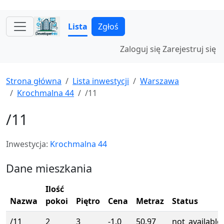
Lista
Zgłoś
Zaloguj się
Zarejestruj się
Strona główna
Lista inwestycji
Warszawa
Krochmalna 44
/11
/11
Inwestycja:
Krochmalna 44
Dane mieszkania
Ilość
Nazwa
pokoi
Piętro
Cena
Metraz
Status
/11
2
3
-1.0
50.97
not_available