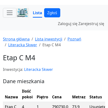
Lista
Zgłoś
Zaloguj się
Zarejestruj się
Strona główna
Lista inwestycji
Poznań
Literacka Skwer
Etap C M4
Etap C M4
Inwestycja:
Literacka Skwer
Dane mieszkania
Ilość
Nazwa
pokoi
Piętro
Cena
Metraz
Status
Etap C
4
1
790730.0
73.9
Usunięte