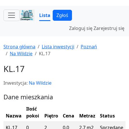
Lista
Zgłoś
Zaloguj się
Zarejestruj się
Strona główna
Lista inwestycji
Poznań
Na Wildzie
KL.17
KL.17
Inwestycja:
Na Wildzie
Dane mieszkania
Ilość
Nazwa
pokoi
Piętro
Cena
Metraz
Status
KL.17
0
2
0.0
2.7 m2
Sprzedane