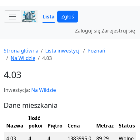
Lista
Zgłoś
Zaloguj się
Zarejestruj się
Strona główna
Lista inwestycji
Poznań
Na Wildzie
4.03
4.03
Inwestycja:
Na Wildzie
Dane mieszkania
Ilość
Nazwa
pokoi
Piętro
Cena
Metraz
Status
4.03
4
4
1383995.0
89.29
Wolne