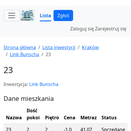
Lista
Zgłoś
Zaloguj się
Zarejestruj się
Strona główna
Lista inwestycji
Kraków
Link Bunscha
23
23
Inwestycja:
Link Bunscha
Dane mieszkania
Ilość
Nazwa
pokoi
Piętro
Cena
Metraz
Status
23
2
2
-1.0
41.07
Sprzedane