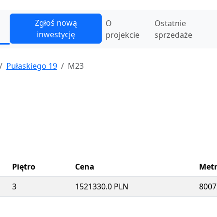
Zgłoś nową
O
Ostatnie
inwestycję
projekcie
sprzedaże
Pułaskiego 19
M23
Piętro
Cena
Met
3
1521330.0 PLN
8007