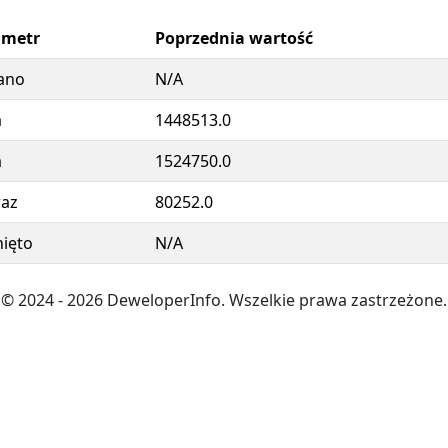
ametr
Poprzednia wartość
ano
N/A
a
1448513.0
a
1524750.0
az
80252.0
ięto
N/A
© 2024
- 2026
DeweloperInfo. Wszelkie prawa zastrzeżone.