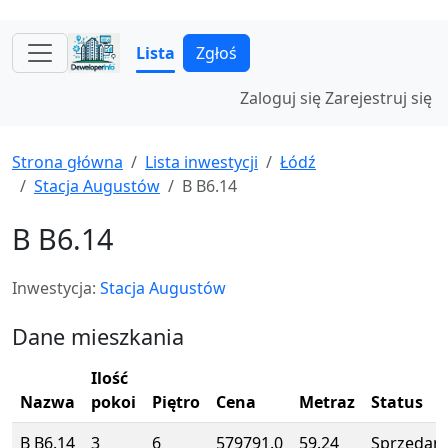
Lista
Zgłoś
Zaloguj się
Zarejestruj się
Strona główna
Lista inwestycji
Łódź
Stacja Augustów
B B6.14
B B6.14
Inwestycja:
Stacja Augustów
Dane mieszkania
Ilość
Nazwa
pokoi
Piętro
Cena
Metraz
Status
B B6.14
3
6
579791.0
59.24
Sprzedan