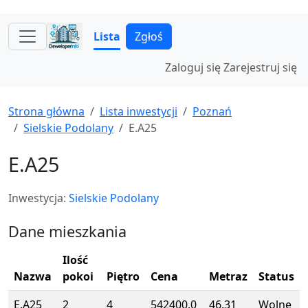
Lista
Zgłoś
Zaloguj się
Zarejestruj się
Strona główna
Lista inwestycji
Poznań
Sielskie Podolany
E.A25
E.A25
Inwestycja:
Sielskie Podolany
Dane mieszkania
Ilość
Nazwa
pokoi
Piętro
Cena
Metraz
Status
E.A25
2
4
542400.0
46.31
Wolne