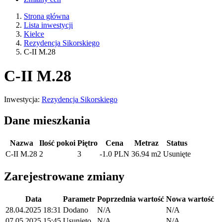
Strona główna
Lista inwestycji
Kielce
Rezydencja Sikorskiego
C-II M.28
C-II M.28
Inwestycja:
Rezydencja Sikorskiego
Dane mieszkania
Nazwa
Ilość pokoi
Piętro
Cena
Metraz
Status
C-II M.28
2
3
-1.0 PLN
36.94 m2
Usunięte
Zarejestrowane zmiany
Data
Parametr
Poprzednia wartość
Nowa wartość
28.04.2025 18:31
Dodano
N/A
N/A
07.05.2025 15:45
Usunięto
N/A
N/A