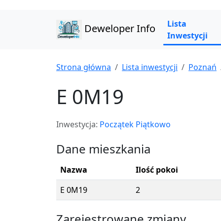
Lista
Deweloper Info
Inwestycji
Strona główna
Lista inwestycji
Poznań
E 0M19
Inwestycja:
Początek Piątkowo
Dane mieszkania
Nazwa
Ilość pokoi
E 0M19
2
Zarejestrowane zmiany