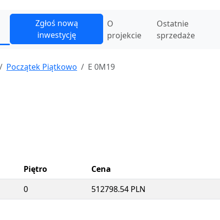
Zgłoś nową
O
Ostatnie
inwestycję
projekcie
sprzedaże
Początek Piątkowo
E 0M19
Piętro
Cena
0
512798.54 PLN