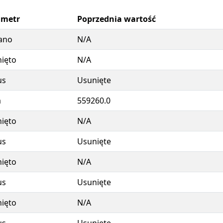
ametr
Poprzednia wartość
ano
N/A
ięto
N/A
us
Usunięte
a
559260.0
ięto
N/A
us
Usunięte
ięto
N/A
us
Usunięte
ięto
N/A