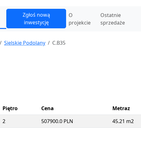
Zgłoś nową
O
Ostatnie
inwestycję
projekcie
sprzedaże
Sielskie Podolany
C.B35
Piętro
Cena
Metraz
2
507900.0 PLN
45.21 m2