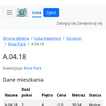
Lista
Zgłoś
Zaloguj się
Zarejestruj się
Strona główna
Lista inwestycji
Szczecin
Rose Park
A.04.18
A.04.18
Inwestycja:
Rose Park
Dane mieszkania
Ilość
Nazwa
pokoi
Piętro
Cena
Metraz
Status
A.04.18
2
4
-1.0
30.54
Wolne