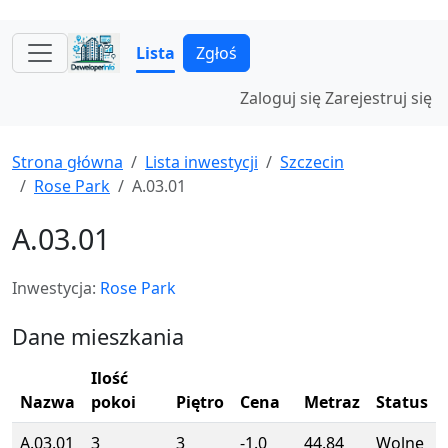
Lista
Zgłoś
Zaloguj się
Zarejestruj się
Strona główna
Lista inwestycji
Szczecin
Rose Park
A.03.01
A.03.01
Inwestycja:
Rose Park
Dane mieszkania
Ilość
Nazwa
pokoi
Piętro
Cena
Metraz
Status
A.03.01
3
3
-1.0
44.84
Wolne