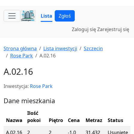
Lista
Zgłoś
Zaloguj się
Zarejestruj się
Strona główna
Lista inwestycji
Szczecin
Rose Park
A.02.16
A.02.16
Inwestycja:
Rose Park
Dane mieszkania
Ilość
Nazwa
pokoi
Piętro
Cena
Metraz
Status
A.02.16
2
2
-1.0
31.432
Usunięte