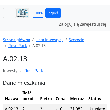
Lista
Zgłoś
Zaloguj się
Zarejestruj się
Strona główna
Lista inwestycji
Szczecin
Rose Park
A.02.13
A.02.13
Inwestycja:
Rose Park
Dane mieszkania
Ilość
Nazwa
pokoi
Piętro
Cena
Metraz
Status
A.02.13
2
2
-1.0
31.082
Usunięte