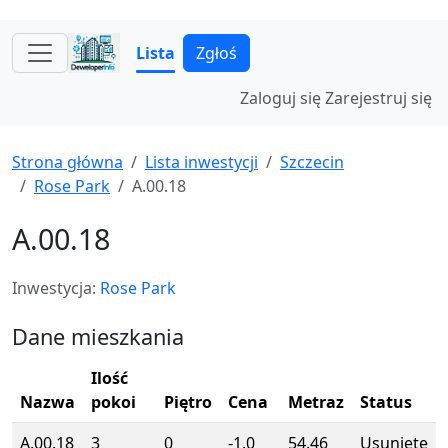
Lista
Zgłoś
Zaloguj się
Zarejestruj się
Strona główna
Lista inwestycji
Szczecin
Rose Park
A.00.18
A.00.18
Inwestycja:
Rose Park
Dane mieszkania
Ilość
Nazwa
pokoi
Piętro
Cena
Metraz
Status
A.00.18
3
0
-1.0
54.46
Usunięte