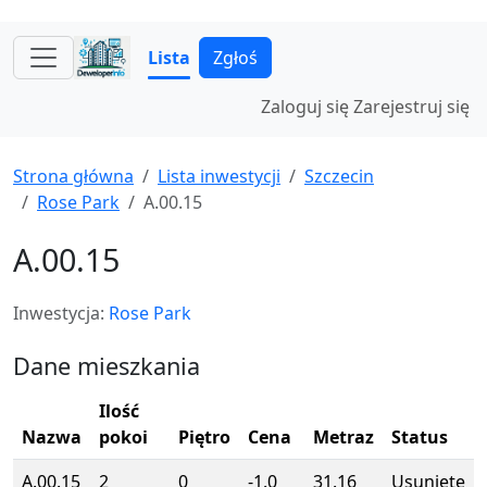
Lista
Zgłoś
Zaloguj się
Zarejestruj się
Strona główna
Lista inwestycji
Szczecin
Rose Park
A.00.15
A.00.15
Inwestycja:
Rose Park
Dane mieszkania
Ilość
Nazwa
pokoi
Piętro
Cena
Metraz
Status
A.00.15
2
0
-1.0
31.16
Usunięte