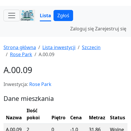
Lista
Zgłoś
Zaloguj się
Zarejestruj się
Strona główna
Lista inwestycji
Szczecin
Rose Park
A.00.09
A.00.09
Inwestycja:
Rose Park
Dane mieszkania
Ilość
Nazwa
pokoi
Piętro
Cena
Metraz
Status
A.00.09
2
0
-1.0
31.86
Wolne