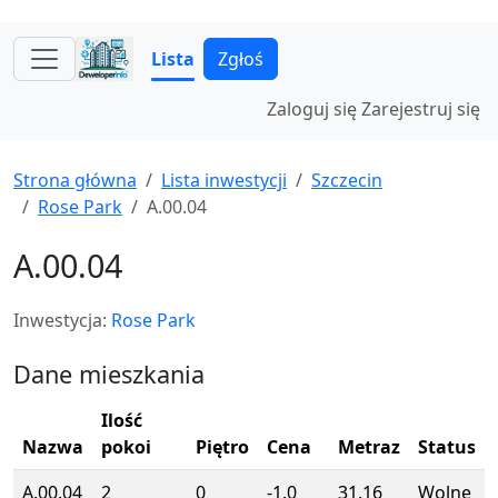
Lista
Zgłoś
Zaloguj się
Zarejestruj się
Strona główna
Lista inwestycji
Szczecin
Rose Park
A.00.04
A.00.04
Inwestycja:
Rose Park
Dane mieszkania
Ilość
Nazwa
pokoi
Piętro
Cena
Metraz
Status
A.00.04
2
0
-1.0
31.16
Wolne