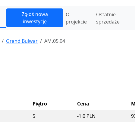
Zgłoś nową
O
Ostatnie
inwestycję
projekcie
sprzedaże
Grand Bulwar
AM.05.04
Piętro
Cena
M
5
-1.0 PLN
9