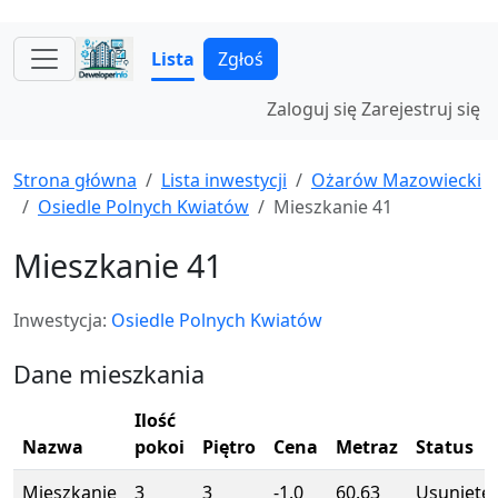
Lista
Zgłoś
Zaloguj się
Zarejestruj się
Strona główna
Lista inwestycji
Ożarów Mazowiecki
Osiedle Polnych Kwiatów
Mieszkanie 41
Mieszkanie 41
Inwestycja:
Osiedle Polnych Kwiatów
Dane mieszkania
Ilość
Nazwa
pokoi
Piętro
Cena
Metraz
Status
Mieszkanie
3
3
-1.0
60.63
Usunięte