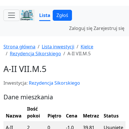
Lista
Zgłoś
Zaloguj się
Zarejestruj się
Strona główna
Lista inwestycji
Kielce
Rezydencja Sikorskiego
A-II VII.M.5
A-II VII.M.5
Inwestycja:
Rezydencja Sikorskiego
Dane mieszkania
Ilość
Nazwa
pokoi
Piętro
Cena
Metraz
Status
A-II
2
0
-1.0
39.81
Usunięte